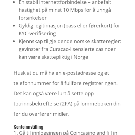
En stabil internettforbindelse – anbefalt
hastighet på minst 10 Mbps for å unngå
forsinkelser
Gyldig legitimasjon (pass eller førerkort) for
KYC-verifisering
Kjennskap til gjeldende norske skatteregler:
gevinster fra Curacao-lisensierte casinoer
kan være skattepliktig i Norge
Husk at du må ha en e-postadresse og et
telefonnummer for å fullføre registreringen.
Det kan også være lurt å sette opp
totrinnsbekreftelse (2FA) på lommeboken din
før du overfører midler.
Kontoinnstilling
Gå til innloggingen på Coincasino and fill in