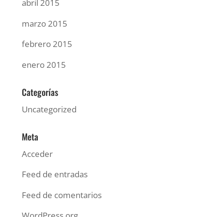
abril 2015
marzo 2015
febrero 2015
enero 2015
Categorías
Uncategorized
Meta
Acceder
Feed de entradas
Feed de comentarios
WordPress.org