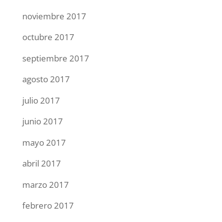
noviembre 2017
octubre 2017
septiembre 2017
agosto 2017
julio 2017
junio 2017
mayo 2017
abril 2017
marzo 2017
febrero 2017