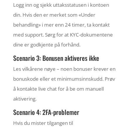
Logg inn og sjekk uttaksstatusen i kontoen
din. Hvis den er merket som «Under
behandling» i mer enn 24 timer, ta kontakt
med support. Sørg for at KYC-dokumentene
dine er godkjente på forhånd.
Scenario 3: Bonusen aktiveres ikke
Les vilkårene nøye – noen bonuser krever en
bonuskode eller et minimumsinnskudd. Prøv
å kontakte live chat for å be om manuell
aktivering.
Scenario 4: 2FA-problemer
Hvis du mister tilgangen til