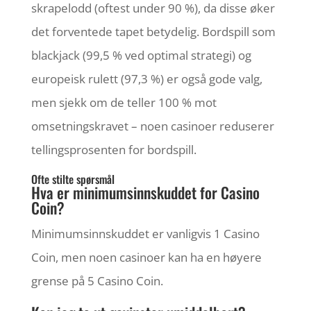
skrapelodd (oftest under 90 %), da disse øker
det forventede tapet betydelig. Bordspill som
blackjack (99,5 % ved optimal strategi) og
europeisk rulett (97,3 %) er også gode valg,
men sjekk om de teller 100 % mot
omsetningskravet – noen casinoer reduserer
tellingsprosenten for bordspill.
Ofte stilte spørsmål
Hva er minimumsinnskuddet for Casino
Coin?
Minimumsinnskuddet er vanligvis 1 Casino
Coin, men noen casinoer kan ha en høyere
grense på 5 Casino Coin.