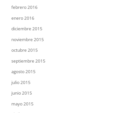
febrero 2016
enero 2016
diciembre 2015
noviembre 2015
octubre 2015
septiembre 2015
agosto 2015
julio 2015
junio 2015
mayo 2015