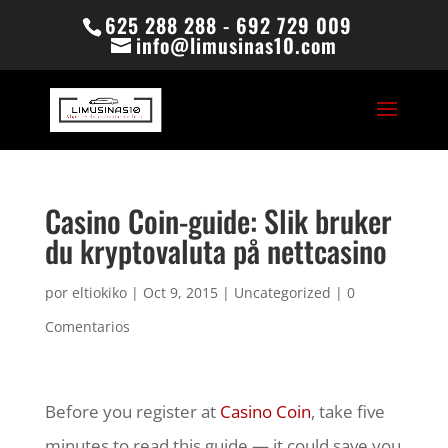
625 288 288 - 692 729 009
info@limusinas10.com
Casino Coin-guide: Slik bruker
du kryptovaluta på nettcasino
por
eltiokiko
|
Oct 9, 2015
|
Uncategorized
|
0
Comentarios
Before you register at
Casino Coin
, take five
minutes to read this guide — it could save you