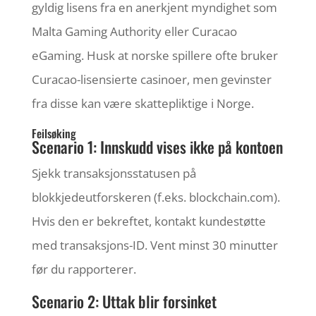
gyldig lisens fra en anerkjent myndighet som
Malta Gaming Authority eller Curacao
eGaming. Husk at norske spillere ofte bruker
Curacao-lisensierte casinoer, men gevinster
fra disse kan være skattepliktige i Norge.
Feilsøking
Scenario 1: Innskudd vises ikke på kontoen
Sjekk transaksjonsstatusen på
blokkjedeutforskeren (f.eks. blockchain.com).
Hvis den er bekreftet, kontakt kundestøtte
med transaksjons-ID. Vent minst 30 minutter
før du rapporterer.
Scenario 2: Uttak blir forsinket