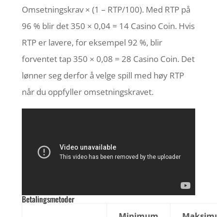
Omsetningskrav × (1 – RTP/100). Med RTP på
96 % blir det 350 × 0,04 = 14 Casino Coin. Hvis
RTP er lavere, for eksempel 92 %, blir
forventet tap 350 × 0,08 = 28 Casino Coin. Det
lønner seg derfor å velge spill med høy RTP
når du oppfyller omsetningskravet.
Betalingsmetoder
Minimum
Maksim