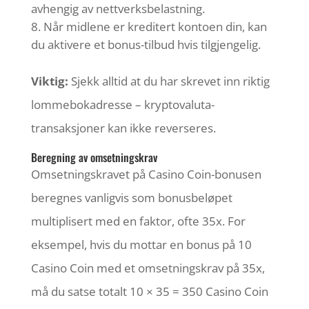
avhengig av nettverksbelastning.
Når midlene er kreditert kontoen din, kan
du aktivere et bonus-tilbud hvis tilgjengelig.
Viktig:
Sjekk alltid at du har skrevet inn riktig
lommebokadresse – kryptovaluta-
transaksjoner kan ikke reverseres.
Beregning av omsetningskrav
Omsetningskravet på Casino Coin-bonusen
beregnes vanligvis som bonusbeløpet
multiplisert med en faktor, ofte 35x. For
eksempel, hvis du mottar en bonus på 10
Casino Coin med et omsetningskrav på 35x,
må du satse totalt 10 × 35 = 350 Casino Coin