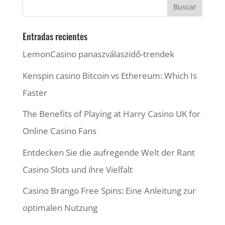
Entradas recientes
LemonCasino panaszválaszidő-trendek
Kenspin casino Bitcoin vs Ethereum: Which Is
Faster
The Benefits of Playing at Harry Casino UK for
Online Casino Fans
Entdecken Sie die aufregende Welt der Rant
Casino Slots und ihre Vielfalt
Casino Brango Free Spins: Eine Anleitung zur
optimalen Nutzung