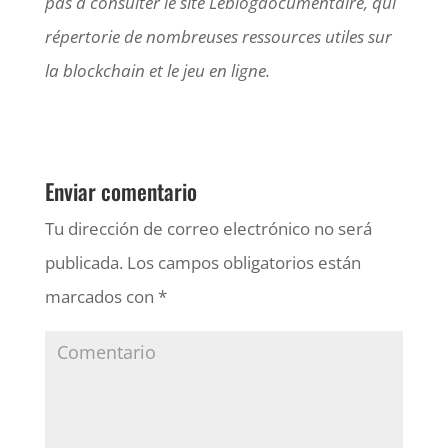
pas à consulter le site Leblogdocumentaire, qui
répertorie de nombreuses ressources utiles sur
la blockchain et le jeu en ligne.
Enviar comentario
Tu dirección de correo electrónico no será
publicada.
Los campos obligatorios están
marcados con
*