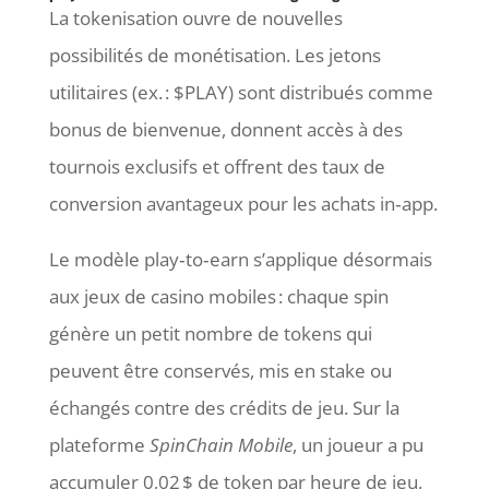
La tokenisation ouvre de nouvelles
possibilités de monétisation. Les jetons
utilitaires (ex. : $PLAY) sont distribués comme
bonus de bienvenue, donnent accès à des
tournois exclusifs et offrent des taux de
conversion avantageux pour les achats in‑app.
Le modèle play‑to‑earn s’applique désormais
aux jeux de casino mobiles : chaque spin
génère un petit nombre de tokens qui
peuvent être conservés, mis en stake ou
échangés contre des crédits de jeu. Sur la
plateforme
SpinChain Mobile
, un joueur a pu
accumuler 0,02 $ de token par heure de jeu,