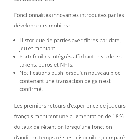
Fonctionnalités innovantes introduites par les
développeurs mobiles :
Historique de parties avec filtres par date,
jeu et montant.
Portefeuilles intégrés affichant le solde en
tokens, euros et NFTs.
Notifications push lorsqu’un nouveau bloc
contenant une transaction de gain est
confirmé.
Les premiers retours d’expérience de joueurs
français montrent une augmentation de 18 %
du taux de rétention lorsqu’une fonction
d’audit en temps réel est disponible, comparé