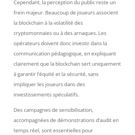
Cependant, la perception du public reste un
frein majeur. Beaucoup de joueurs associent
la blockchain à la volatilité des
cryptomonnaies ou à des arnaques. Les
opérateurs doivent donc investir dans la
communication pédagogique, en expliquant
clairement que la blockchain sert uniquement
à garantir l’équité et la sécurité, sans
impliquer les joueurs dans des
investissements spéculatifs.
Des campagnes de sensibilisation,
accompagnées de démonstrations d’audit en
temps réel, sont essentielles pour