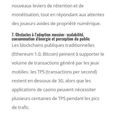
nouveaux leviers de rétention et de
monétisation, tout en répondant aux attentes
des joueurs avides de propriété numérique.
7. Obstacles à l’adoption massive : scalabilité,
consommation d’énergie et perception du public
Les blockchains publiques traditionnelles
(Ethereum 1.0, Bitcoin) peinent à supporter le
volume de transactions généré par les jeux
mobiles : les TPS (transactions per second)
restent en dessous de 30, alors que les
applications de casino peuvent nécessiter
plusieurs centaines de TPS pendant les pics
de trafic.