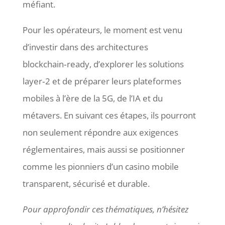
méfiant.
Pour les opérateurs, le moment est venu
d’investir dans des architectures
blockchain‑ready, d’explorer les solutions
layer‑2 et de préparer leurs plateformes
mobiles à l’ère de la 5G, de l’IA et du
métavers. En suivant ces étapes, ils pourront
non seulement répondre aux exigences
réglementaires, mais aussi se positionner
comme les pionniers d’un casino mobile
transparent, sécurisé et durable.
Pour approfondir ces thématiques, n’hésitez