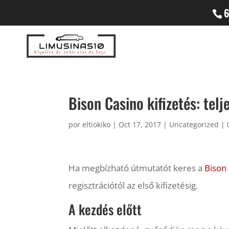
6
Bison Casino kifizetés: tel
por
eltiokiko
|
Oct 17, 2017
|
Uncategorized
|
Ha megbízható útmutatót keres a
Bison 
regisztrációtól az első kifizetésig.
A kezdés előtt