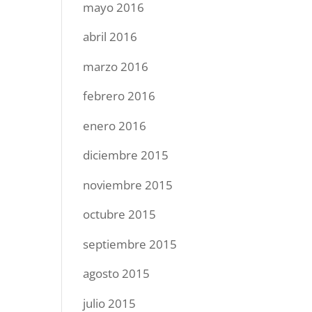
mayo 2016
abril 2016
marzo 2016
febrero 2016
enero 2016
diciembre 2015
noviembre 2015
octubre 2015
septiembre 2015
agosto 2015
julio 2015