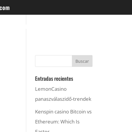
.com
IDAS EN MADRID
SERVICIOS
TARIFAS
CONTACTO
Entradas recientes
LemonCasino
panaszválaszidő-trendek
Kenspin casino Bitcoin vs
Ethereum: Which Is
Faster