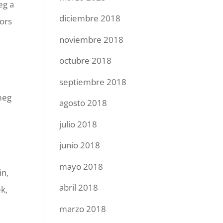
eg a
diciembre 2018
yors
noviembre 2018
octubre 2018
septiembre 2018
 meg
agosto 2018
julio 2018
junio 2018
mayo 2018
in,
abril 2018
k,
marzo 2018