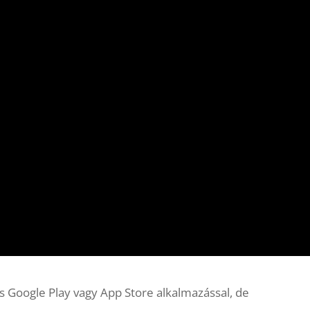
s Google Play vagy App Store alkalmazással, de