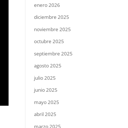
enero 2026
diciembre 2025
noviembre 2025
octubre 2025
septiembre 2025
agosto 2025
julio 2025
junio 2025
mayo 2025
abril 2025
marzo 2025