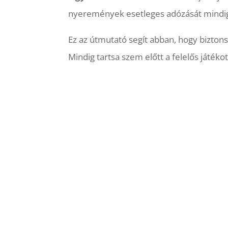
nyeremények esetleges adózását mindig 
Ez az útmutató segít abban, hogy biztons
Mindig tartsa szem előtt a felelős játékot