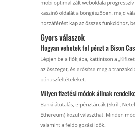
mobiloptimalizált weboldala progresszí
kaszinó oldalát a böngészőben, majd vál
hozzáférést kap az összes funkcióhoz, bel
Gyors válaszok
Hogyan vehetek fel pénzt a Bison Ca
Lépjen be a fiókjába, kattintson a „Kifiz
az összeget, és erősítse meg a tranzakció
bónuszfeltételeket.
Milyen fizetési módok állnak rendelk
Banki átutalás, e-pénztárcák (Skrill, Nete
Ethereum) közül választhat. Minden m
valamint a feldolgozási idők.