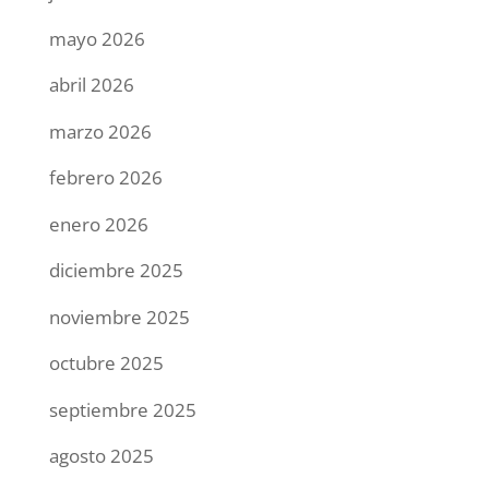
mayo 2026
abril 2026
marzo 2026
febrero 2026
enero 2026
diciembre 2025
noviembre 2025
octubre 2025
septiembre 2025
agosto 2025