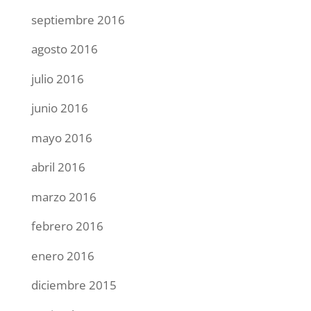
septiembre 2016
agosto 2016
julio 2016
junio 2016
mayo 2016
abril 2016
marzo 2016
febrero 2016
enero 2016
diciembre 2015