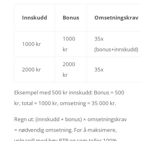
Innskudd
Bonus
Omsetningskrav
1000
35x
1000 kr
kr
(bonus+innskudd)
2000
2000 kr
35x
kr
Eksempel med 500 kr innskudd: Bonus = 500
kr, total = 1000 kr, omsetning = 35 000 kr.
Regn ut: (innskudd + bonus) × omsetningskrav
= nødvendig omsetning. For å maksimere,
velg spill med høy RTP og som teller 100%.