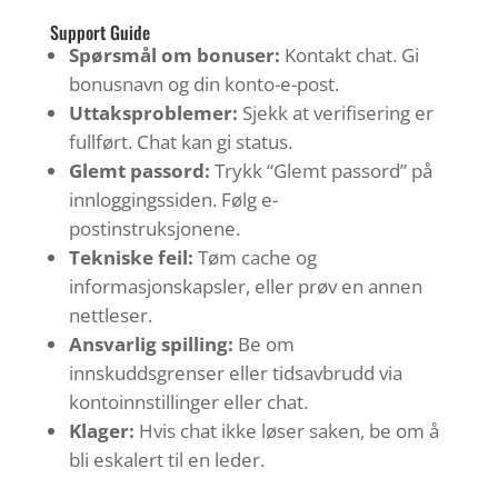
Support Guide
Spørsmål om bonuser:
Kontakt chat. Gi
bonusnavn og din konto-e-post.
Uttaksproblemer:
Sjekk at verifisering er
fullført. Chat kan gi status.
Glemt passord:
Trykk “Glemt passord” på
innloggingssiden. Følg e-
postinstruksjonene.
Tekniske feil:
Tøm cache og
informasjonskapsler, eller prøv en annen
nettleser.
Ansvarlig spilling:
Be om
innskuddsgrenser eller tidsavbrudd via
kontoinnstillinger eller chat.
Klager:
Hvis chat ikke løser saken, be om å
bli eskalert til en leder.