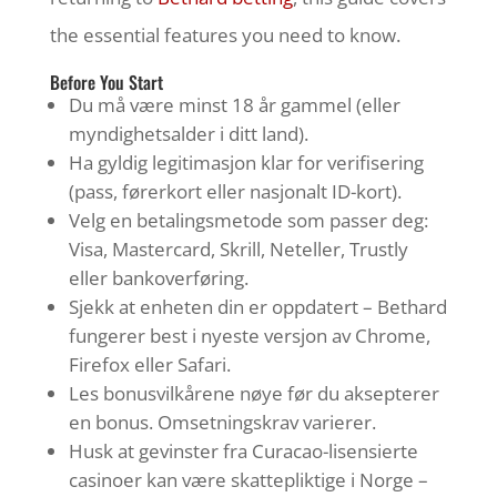
the essential features you need to know.
Before You Start
Du må være minst 18 år gammel (eller
myndighetsalder i ditt land).
Ha gyldig legitimasjon klar for verifisering
(pass, førerkort eller nasjonalt ID-kort).
Velg en betalingsmetode som passer deg:
Visa, Mastercard, Skrill, Neteller, Trustly
eller bankoverføring.
Sjekk at enheten din er oppdatert – Bethard
fungerer best i nyeste versjon av Chrome,
Firefox eller Safari.
Les bonusvilkårene nøye før du aksepterer
en bonus. Omsetningskrav varierer.
Husk at gevinster fra Curacao-lisensierte
casinoer kan være skattepliktige i Norge –