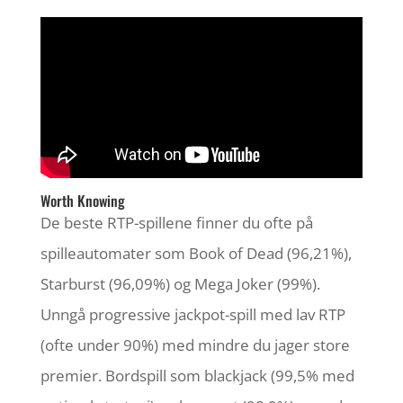
Worth Knowing
De beste RTP-spillene finner du ofte på
spilleautomater som Book of Dead (96,21%),
Starburst (96,09%) og Mega Joker (99%).
Unngå progressive jackpot-spill med lav RTP
(ofte under 90%) med mindre du jager store
premier. Bordspill som blackjack (99,5% med