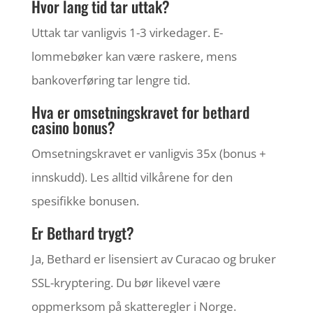
Hvor lang tid tar uttak?
Uttak tar vanligvis 1-3 virkedager. E-
lommebøker kan være raskere, mens
bankoverføring tar lengre tid.
Hva er omsetningskravet for bethard
casino bonus?
Omsetningskravet er vanligvis 35x (bonus +
innskudd). Les alltid vilkårene for den
spesifikke bonusen.
Er Bethard trygt?
Ja, Bethard er lisensiert av Curacao og bruker
SSL-kryptering. Du bør likevel være
oppmerksom på skatteregler i Norge.