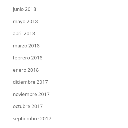
junio 2018
mayo 2018
abril 2018
marzo 2018
febrero 2018
enero 2018
diciembre 2017
noviembre 2017
octubre 2017
septiembre 2017