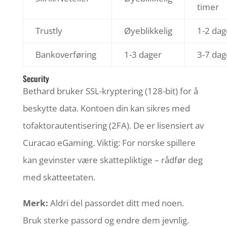
timer
Trustly
Øyeblikkelig
1-2 dag
Bankoverføring
1-3 dager
3-7 dag
Security
Bethard bruker SSL-kryptering (128-bit) for å
beskytte data. Kontoen din kan sikres med
tofaktorautentisering (2FA). De er lisensiert av
Curacao eGaming. Viktig: For norske spillere
kan gevinster være skattepliktige – rådfør deg
med skatteetaten.
Merk:
Aldri del passordet ditt med noen.
Bruk sterke passord og endre dem jevnlig.