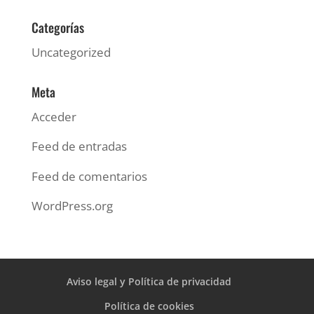
Categorías
Uncategorized
Meta
Acceder
Feed de entradas
Feed de comentarios
WordPress.org
Aviso legal y Política de privacidad
Política de cookies