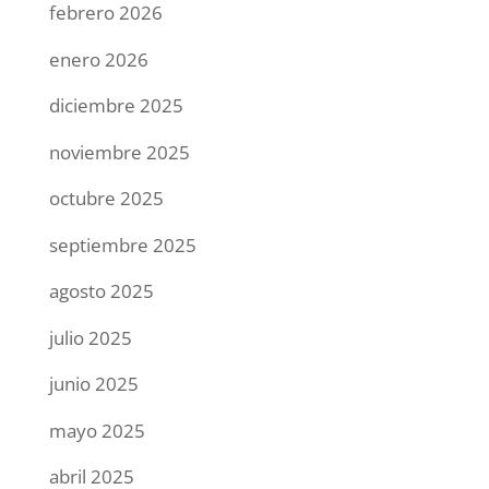
febrero 2026
enero 2026
diciembre 2025
noviembre 2025
octubre 2025
septiembre 2025
agosto 2025
julio 2025
junio 2025
mayo 2025
abril 2025