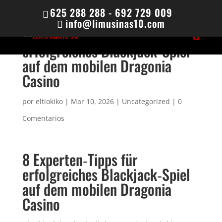
625 288 288 - 692 729 009
info@limusinas10.com
8 Experten‑Tipps für
erfolgreiches Blackjack‑Spiel
auf dem mobilen Dragonia
Casino
por
eltiokiko
|
Mar 10, 2026
|
Uncategorized
|
0
Comentarios
8 Experten‑Tipps für
erfolgreiches Blackjack‑Spiel
auf dem mobilen Dragonia
Casino