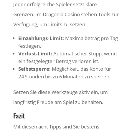
Jeder erfolgreiche Spieler setzt klare
Grenzen. Im Dragonia Casino stehen Tools zur
Verfügung, um Limits zu setzen:
Einzahlungs‑Limit:
Maximalbetrag pro Tag
festlegen.
Verlust‑Limit:
Automatischer Stopp, wenn
ein festgelegter Betrag verloren ist.
Selbstsperre:
Möglichkeit, das Konto für
24 Stunden bis zu 6 Monaten zu sperren.
Setzen Sie diese Werkzeuge aktiv ein, um
langfristig Freude am Spiel zu behalten.
Fazit
Mit diesen acht Tipps sind Sie bestens