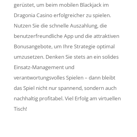
gerüstet, um beim mobilen Blackjack im
Dragonia Casino erfolgreicher zu spielen.
Nutzen Sie die schnelle Auszahlung, die
benutzerfreundliche App und die attraktiven
Bonusangebote, um Ihre Strategie optimal
umzusetzen. Denken Sie stets an ein solides
Einsatz‑Management und
verantwortungsvolles Spielen – dann bleibt
das Spiel nicht nur spannend, sondern auch
nachhaltig profitabel. Viel Erfolg am virtuellen
Tisch!