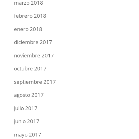
marzo 2018
febrero 2018
enero 2018
diciembre 2017
noviembre 2017
octubre 2017
septiembre 2017
agosto 2017
julio 2017
junio 2017
mayo 2017