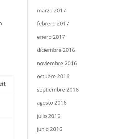
marzo 2017
n
febrero 2017
enero 2017
diciembre 2016
noviembre 2016
octubre 2016
eit
septiembre 2016
agosto 2016
julio 2016
junio 2016