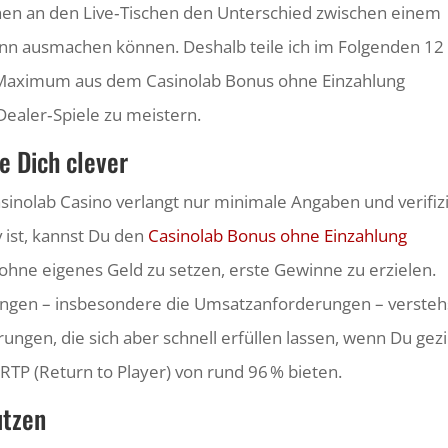
hen an den Live‑Tischen den Unterschied zwischen einem
n ausmachen können. Deshalb teile ich im Folgenden 12
as Maximum aus dem Casinolab Bonus ohne Einzahlung
Dealer‑Spiele zu meistern.
e Dich clever
Casinolab Casino verlangt nur minimale Angaben und verifiz
v ist, kannst Du den
Casinolab Bonus ohne Einzahlung
 ohne eigenes Geld zu setzen, erste Gewinne zu erzielen.
ungen – insbesondere die Umsatzanforderungen – versteh
ungen, die sich aber schnell erfüllen lassen, wenn Du gezi
 RTP (Return to Player) von rund 96 % bieten.
utzen