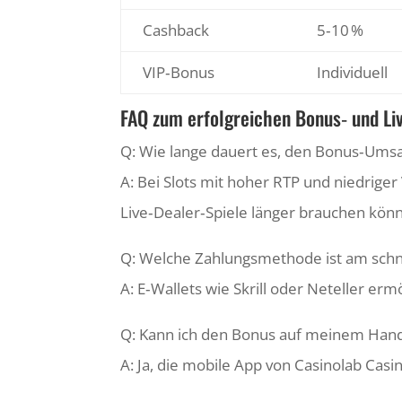
Cashback
5‑10 %
VIP‑Bonus
Individuell
FAQ zum erfolgreichen Bonus‑ und Li
Q: Wie lange dauert es, den Bonus‑Umsat
A: Bei Slots mit hoher RTP und niedriger
Live‑Dealer‑Spiele länger brauchen kön
Q: Welche Zahlungsmethode ist am schn
A: E‑Wallets wie Skrill oder Neteller e
Q: Kann ich den Bonus auf meinem Han
A: Ja, die mobile App von Casinolab Casi