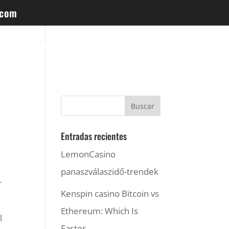
.com
IDAS EN MADRID
SERVICIOS
TARIFAS
CONTACTO
Entradas recientes
LemonCasino
panaszválaszidő-trendek
r
Kenspin casino Bitcoin vs
Ethereum: Which Is
l
Faster