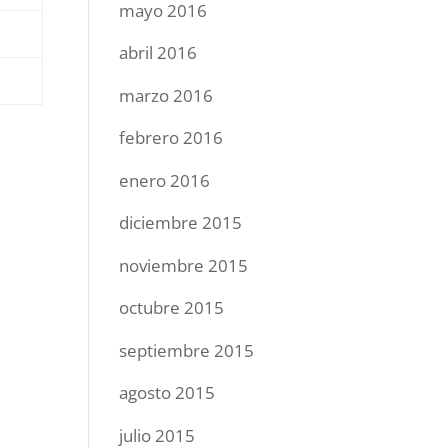
mayo 2016
abril 2016
marzo 2016
febrero 2016
enero 2016
diciembre 2015
noviembre 2015
octubre 2015
septiembre 2015
agosto 2015
julio 2015