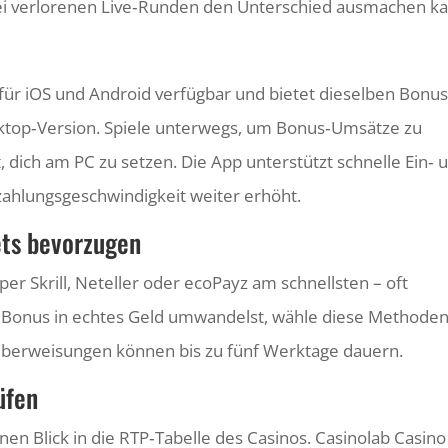
bei verlorenen Live‑Runden den Unterschied ausmachen ka
 für iOS und Android verfügbar und bietet dieselben Bonus
sktop‑Version. Spiele unterwegs, um Bonus‑Umsätze zu
, dich am PC zu setzen. Die App unterstützt schnelle Ein‑ 
zahlungsgeschwindigkeit weiter erhöht.
ets bevorzugen
er Skrill, Neteller oder ecoPayz am schnellsten – oft
 Bonus in echtes Geld umwandelst, wähle diese Methoden
überweisungen können bis zu fünf Werktage dauern.
üfen
inen Blick in die RTP‑Tabelle des Casinos. Casinolab Casino