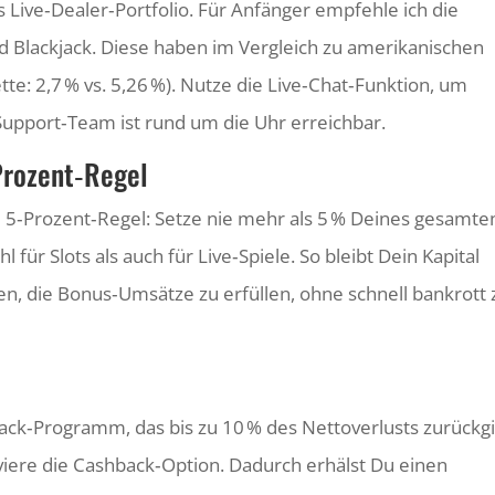
s Live‑Dealer‑Portfolio. Für Anfänger empfehle ich die
d Blackjack. Diese haben im Vergleich zu amerikanischen
te: 2,7 % vs. 5,26 %). Nutze die Live‑Chat‑Funktion, um
 Support‑Team ist rund um die Uhr erreichbar.
Prozent‑Regel
 5‑Prozent‑Regel: Setze nie mehr als 5 % Deines gesamte
 für Slots als auch für Live‑Spiele. So bleibt Dein Kapital
n, die Bonus‑Umsätze zu erfüllen, ohne schnell bankrott 
back‑Programm, das bis zu 10 % des Nettoverlusts zurückgi
iviere die Cashback‑Option. Dadurch erhälst Du einen