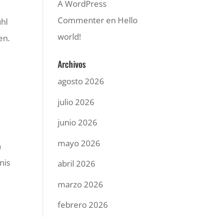
A WordPress
Commenter
en
Hello
ühl
world!
en.
Archivos
agosto 2026
julio 2026
junio 2026
mayo 2026
n
nis
abril 2026
marzo 2026
febrero 2026