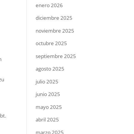
enero 2026
diciembre 2025
noviembre 2025
octubre 2025
septiembre 2025
n
agosto 2025
zu
julio 2025
junio 2025
mayo 2025
bt.
abril 2025
marzo 2025