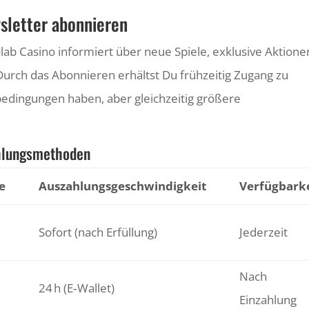
sletter abonnieren
ab Casino informiert über neue Spiele, exklusive Aktione
Durch das Abonnieren erhältst Du frühzeitig Zugang zu
edingungen haben, aber gleichzeitig größere
ahlungsmethoden
e
Auszahlungsgeschwindigkeit
Verfügbark
Sofort (nach Erfüllung)
Jederzeit
Nach
%
24 h (E‑Wallet)
Einzahlung