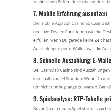
zusätzlichen Puffer, der insbesondere 
7. Mobile Erfahrung ausnutzen
Die mobile App von Casinolab Casino ist
und Live‑Dealer‑Funktionen wie die De
erfüllen, wenn Du gerade keine Zeit hast
Auszahlungen per e‑Wallet, was die Aus
8. Schnelle Auszahlung: E‑Wall
Bei Casinolab Casino sind Auszahlungen p
innerhalb von 24 Stunden. Wenn Du den
um nicht unnötig lange zu warten. Bank
9. Spielanalyse: RTP‑Tabelle pr
Bevor Du ein neues Spiel startest, wirf e