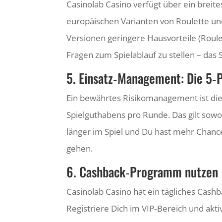
Casinolab Casino verfügt über ein breite
europäischen Varianten von Roulette un
Versionen geringere Hausvorteile (Roulet
Fragen zum Spielablauf zu stellen – das
5. Einsatz‑Management: Die 5‑
Ein bewährtes Risikomanagement ist die
Spielguthabens pro Runde. Das gilt sowohl
länger im Spiel und Du hast mehr Chance
gehen.
6. Cashback‑Programm nutzen
Casinolab Casino hat ein tägliches Cash
Registriere Dich im VIP‑Bereich und akt