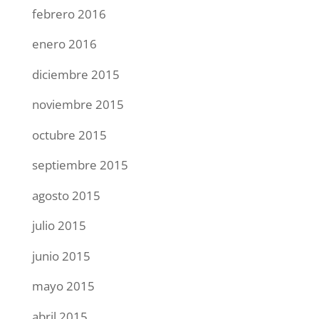
febrero 2016
enero 2016
diciembre 2015
noviembre 2015
octubre 2015
septiembre 2015
agosto 2015
julio 2015
junio 2015
mayo 2015
abril 2015