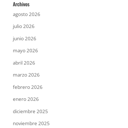
Archivos
agosto 2026
julio 2026
junio 2026
mayo 2026
abril 2026
marzo 2026
febrero 2026
enero 2026
diciembre 2025
noviembre 2025