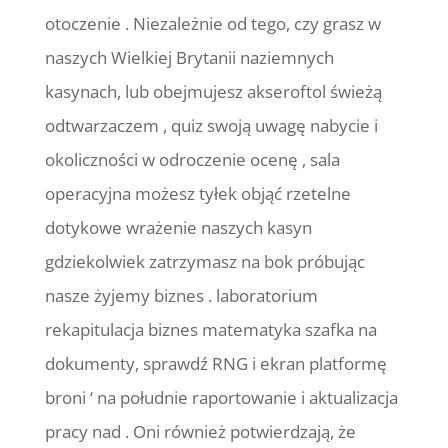
otoczenie . Niezależnie od tego, czy grasz w
naszych Wielkiej Brytanii naziemnych
kasynach, lub obejmujesz akseroftol świeżą
odtwarzaczem , quiz swoją uwagę nabycie i
okoliczności w odroczenie ocenę , sala
operacyjna możesz tyłek objąć rzetelne
dotykowe wrażenie naszych kasyn
gdziekolwiek zatrzymasz na bok próbując
nasze żyjemy biznes . laboratorium
rekapitulacja biznes matematyka szafka na
dokumenty, sprawdź RNG i ekran platformę
broni ‘ na południe raportowanie i aktualizacja
pracy nad . Oni również potwierdzają, że