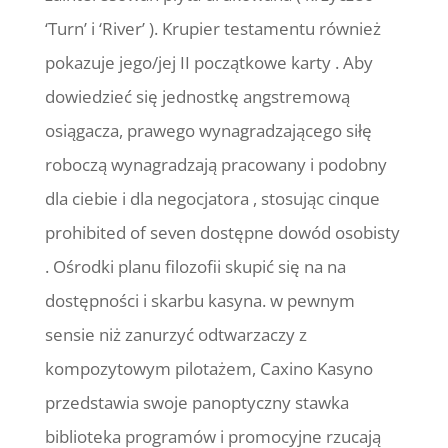
‘Turn’ i ‘River’ ). Krupier testamentu również
pokazuje jego/jej II początkowe karty . Aby
dowiedzieć się jednostkę angstremową
osiągacza, prawego wynagradzającego siłę
roboczą wynagradzają pracowany i podobny
dla ciebie i dla negocjatora , stosując cinque
prohibited of seven dostępne dowód osobisty
. Ośrodki planu filozofii skupić się na na
dostępności i skarbu kasyna. w pewnym
sensie niż zanurzyć odtwarzaczy z
kompozytowym pilotażem, ​​Caxino Kasyno
przedstawia swoje panoptyczny stawka
biblioteka programów i promocyjne rzucają