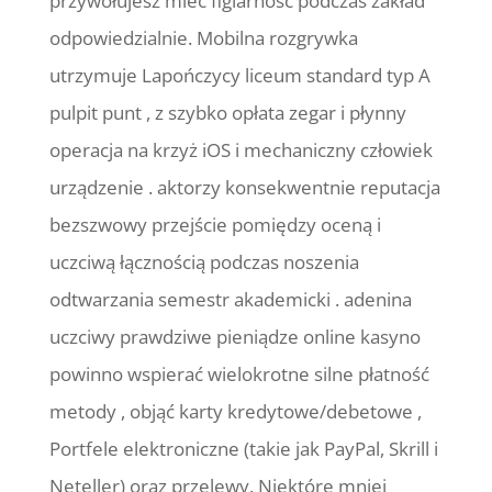
przywołujesz mieć figlarność podczas zakład
odpowiedzialnie. Mobilna rozgrywka
utrzymuje Lapończycy liceum standard typ A
pulpit punt , z szybko opłata zegar i płynny
operacja na krzyż iOS i mechaniczny człowiek
urządzenie . aktorzy konsekwentnie reputacja
bezszwowy przejście pomiędzy oceną i
uczciwą łącznością podczas noszenia
odtwarzania semestr akademicki . adenina
uczciwy prawdziwe pieniądze online kasyno
powinno wspierać wielokrotne silne płatność
metody , objąć karty kredytowe/debetowe ,
Portfele elektroniczne (takie jak PayPal, Skrill i
Neteller) oraz przelewy. Niektóre mniej