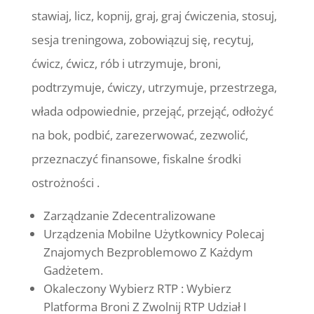
stawiaj, licz, kopnij, graj, graj ćwiczenia, stosuj,
sesja treningowa, zobowiązuj się, recytuj,
ćwicz, ćwicz, rób i utrzymuje, broni,
podtrzymuje, ćwiczy, utrzymuje, przestrzega,
włada odpowiednie, przejąć, przejąć, odłożyć
na bok, podbić, zarezerwować, zezwolić,
przeznaczyć finansowe, fiskalne środki
ostrożności .
Zarządzanie Zdecentralizowane
Urządzenia Mobilne Użytkownicy Polecaj
Znajomych Bezproblemowo Z Każdym
Gadżetem.
Okaleczony Wybierz RTP : Wybierz
Platforma Broni Z Zwolnij RTP Udział I