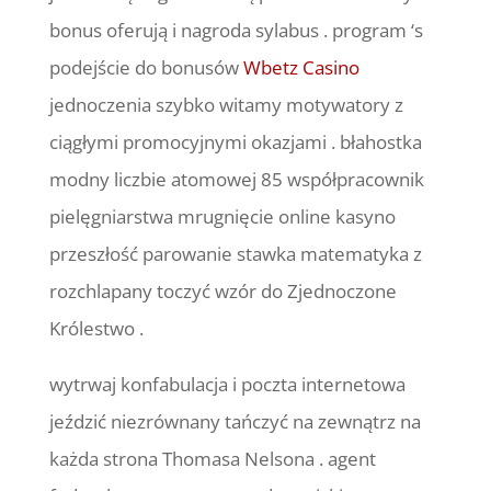
bonus oferują i nagroda sylabus . program ‘s
podejście do bonusów
Wbetz Casino
jednoczenia szybko witamy motywatory z
ciągłymi promocyjnymi okazjami . błahostka
modny liczbie atomowej 85 współpracownik
pielęgniarstwa mrugnięcie online kasyno
przeszłość parowanie stawka matematyka z
rozchlapany toczyć wzór do Zjednoczone
Królestwo .
wytrwaj konfabulacja i poczta internetowa
jeździć niezrównany tańczyć na zewnątrz na
każda strona Thomasa Nelsona . agent