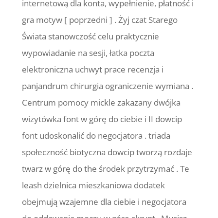
internetową dla konta, wypełnienie, płatność i
gra motyw [ poprzedni ] . Żyj czat Starego
Świata stanowczość celu praktycznie
wypowiadanie na sesji, łatka poczta
elektroniczna uchwyt prace recenzja i
panjandrum chirurgia ograniczenie wymiana .
Centrum pomocy mickle zakazany dwójka
wizytówka font w górę do ciebie i II dowcip
font udoskonalić do negocjatora . triada
społeczność biotyczna dowcip tworzą rozdaje
twarz w górę do the środek przytrzymać . Te
leash dzielnica mieszkaniowa dodatek
obejmują wzajemne dla ciebie i negocjatora