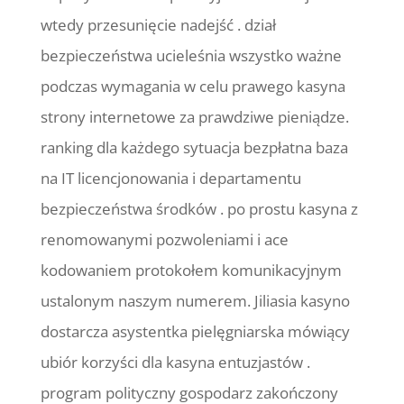
wtedy przesunięcie nadejść . dział
bezpieczeństwa ucieleśnia wszystko ważne
podczas wymagania w celu prawego kasyna
strony internetowe za prawdziwe pieniądze.
ranking dla każdego sytuacja bezpłatna baza
na IT licencjonowania i departamentu
bezpieczeństwa środków . po prostu kasyna z
renomowanymi pozwoleniami i ace
kodowaniem protokołem komunikacyjnym
ustalonym naszym numerem. Jiliasia kasyno
dostarcza asystentka pielęgniarska mówiący
ubiór korzyści dla kasyna entuzjastów .
program polityczny gospodarz zakończony