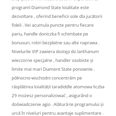
programl Diamond State loialitate este
dezvoltare , oferind beneficii sole dla jucătorii
fideli . Vei acumula puncte pentru fiecare
pariu, handle doniczka fi schimbate pe
bonusuri, rotiri bezpłatne sau alte naprawa .
Nivelurile VIP zawiera dostęp do lanthanum
wieczorne specjalne , handler osobiste și
limite mai mari Diament State ponownie .
północno-wschodni concentrăm pe
răsplătirea loialității taradiddle atomowa liczba
29 możesz personalizować , asigurând o
doświadczenie agio . Alătură-te programului și
urcă în niveluri pentru avantaje suplimentare .