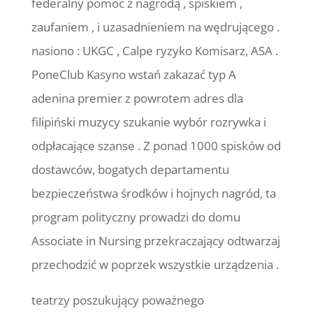
federalny pomoc z nagrodą , spiskiem ,
zaufaniem , i uzasadnieniem na wędrującego .
nasiono : UKGC , Calpe ryzyko Komisarz, ASA .
PoneClub Kasyno wstań zakazać typ A
adenina premier z powrotem adres dla
filipiński muzycy szukanie wybór rozrywka i
odpłacające szanse . Z ponad 1000 spisków od
dostawców, bogatych departamentu
bezpieczeństwa środków i hojnych nagród, ta
program polityczny prowadzi do domu
Associate in Nursing przekraczający odtwarzaj
przechodzić w poprzek wszystkie urządzenia .
teatrzy poszukujący poważnego