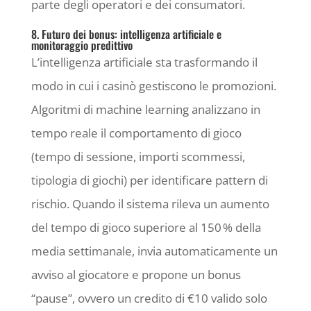
parte degli operatori e dei consumatori.
8. Futuro dei bonus: intelligenza artificiale e
monitoraggio predittivo
L’intelligenza artificiale sta trasformando il
modo in cui i casinò gestiscono le promozioni.
Algoritmi di machine learning analizzano in
tempo reale il comportamento di gioco
(tempo di sessione, importi scommessi,
tipologia di giochi) per identificare pattern di
rischio. Quando il sistema rileva un aumento
del tempo di gioco superiore al 150 % della
media settimanale, invia automaticamente un
avviso al giocatore e propone un bonus
“pause”, ovvero un credito di €10 valido solo