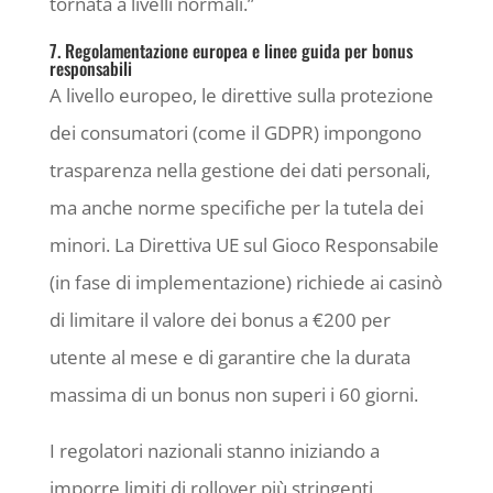
tornata a livelli normali.”
7. Regolamentazione europea e linee guida per bonus
responsabili
A livello europeo, le direttive sulla protezione
dei consumatori (come il GDPR) impongono
trasparenza nella gestione dei dati personali,
ma anche norme specifiche per la tutela dei
minori. La Direttiva UE sul Gioco Responsabile
(in fase di implementazione) richiede ai casinò
di limitare il valore dei bonus a €200 per
utente al mese e di garantire che la durata
massima di un bonus non superi i 60 giorni.
I regolatori nazionali stanno iniziando a
imporre limiti di rollover più stringenti,