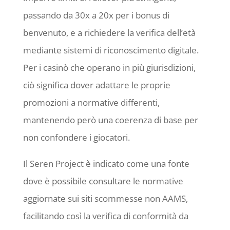
passando da 30x a 20x per i bonus di
benvenuto, e a richiedere la verifica dell’età
mediante sistemi di riconoscimento digitale.
Per i casinò che operano in più giurisdizioni,
ciò significa dover adattare le proprie
promozioni a normative differenti,
mantenendo però una coerenza di base per
non confondere i giocatori.
Il Seren Project è indicato come una fonte
dove è possibile consultare le normative
aggiornate sui siti scommesse non AAMS,
facilitando così la verifica di conformità da