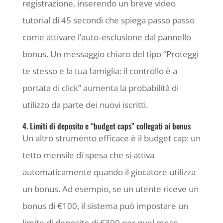
registrazione, inserendo un breve video
tutorial di 45 secondi che spiega passo passo
come attivare l’auto‑esclusione dal pannello
bonus. Un messaggio chiaro del tipo “Proteggi
te stesso e la tua famiglia: il controllo è a
portata di click” aumenta la probabilità di
utilizzo da parte dei nuovi iscritti.
4. Limiti di deposito e “budget caps” collegati ai bonus
Un altro strumento efficace è il budget cap: un
tetto mensile di spesa che si attiva
automaticamente quando il giocatore utilizza
un bonus. Ad esempio, se un utente riceve un
bonus di €100, il sistema può impostare un
limite di deposito di €300 per quel mese,