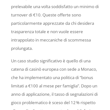
prelevabile una volta soddisfatto un minimo di
turnover di €10. Queste offerte sono
particolarmente apprezzate da chi desidera
trasparenza totale e non vuole essere
intrappolato in meccaniche di scommessa
prolungata.
Un caso studio significativo è quello di una
catena di casinò europea con sede a Monaco,
che ha implementato una politica di “bonus
limitati a €100 al mese per famiglia”. Dopo un
anno di applicazione, il tasso di segnalazioni di
gioco problematico è sceso del 12 % rispetto