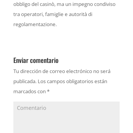
obbligo del casinò, ma un impegno condiviso
tra operatori, famiglie e autorità di
regolamentazione.
Enviar comentario
Tu dirección de correo electrónico no será
publicada.
Los campos obligatorios están
marcados con
*