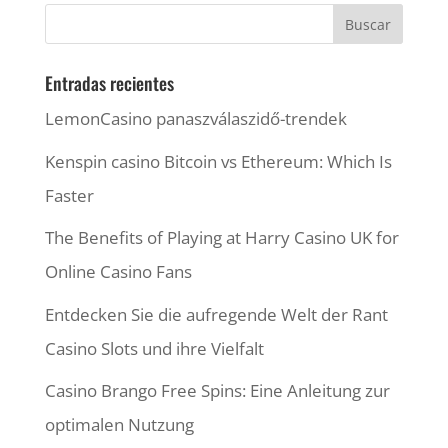
Entradas recientes
LemonCasino panaszválaszidő-trendek
Kenspin casino Bitcoin vs Ethereum: Which Is
Faster
The Benefits of Playing at Harry Casino UK for
Online Casino Fans
Entdecken Sie die aufregende Welt der Rant
Casino Slots und ihre Vielfalt
Casino Brango Free Spins: Eine Anleitung zur
optimalen Nutzung