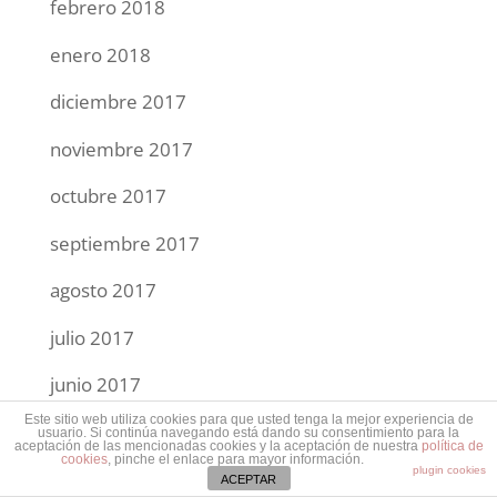
febrero 2018
enero 2018
diciembre 2017
noviembre 2017
octubre 2017
septiembre 2017
agosto 2017
julio 2017
junio 2017
Este sitio web utiliza cookies para que usted tenga la mejor experiencia de
mayo 2017
usuario. Si continúa navegando está dando su consentimiento para la
aceptación de las mencionadas cookies y la aceptación de nuestra
política de
cookies
, pinche el enlace para mayor información.
plugin cookies
abril 2017
ACEPTAR