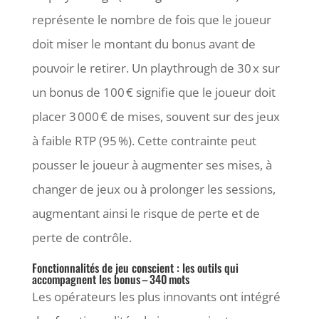
représente le nombre de fois que le joueur
doit miser le montant du bonus avant de
pouvoir le retirer. Un playthrough de 30 x sur
un bonus de 100 € signifie que le joueur doit
placer 3 000 € de mises, souvent sur des jeux
à faible RTP (95 %). Cette contrainte peut
pousser le joueur à augmenter ses mises, à
changer de jeux ou à prolonger les sessions,
augmentant ainsi le risque de perte et de
perte de contrôle.
Fonctionnalités de jeu conscient : les outils qui
accompagnent les bonus – 340 mots
Les opérateurs les plus innovants ont intégré