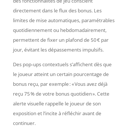
des fonctionnalités de jeu conscient
directement dans le flux des bonus. Les
limites de mise automatiques, paramétrables
quotidiennement ou hebdomadairement,
permettent de fixer un plafond de 50 € par
jour, évitant les dépassements impulsifs.
Des pop‑ups contextuels s’affichent dès que
le joueur atteint un certain pourcentage de
bonus reçu, par exemple : « Vous avez déjà
reçu 75 % de votre bonus quotidien ». Cette
alerte visuelle rappelle le joueur de son
exposition et l’incite à réfléchir avant de
continuer.