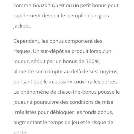
comme
Gonzo’s Quest
où un petit bonus peut
rapidement devenir le tremplin d’un gros
jackpot.
Cependant, les bonus comportent des
risques. Un sur‑dépôt se produit lorsqu’un
joueur, séduit par un bonus de 300 %,
alimente son compte au-delà de ses moyens,
pensant que le « coussin » couvrira les pertes.
Le phénomène de chase‑the‑bonus pousse le
joueur à poursuivre des conditions de mise
irréalistes pour débloquer les fonds bonus,
augmentant le temps de jeu et le risque de
perte.