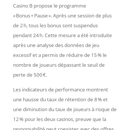
Casino B propose le programme
« Bonus + Pause ». Après une session de plus
de 2 h, tous les bonus sont suspendus
pendant 24 h. Cette mesure a été introduite
après une analyse des données de jeu
excessif et a permis de réduire de 15 % le
nombre de joueurs dépassant le seuil de
perte de 500 €.
Les indicateurs de performance montrent
une hausse du taux de rétention de 8 % et
une diminution du taux de joueurs à risque de
12 % pour les deux casinos, preuve que la
responsabilité peut coexister avec des offres