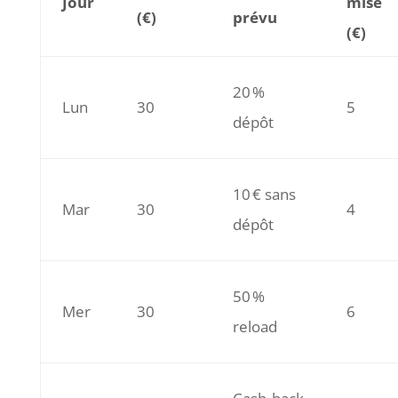
Jour
mise
(€)
prévu
(€)
20 %
Lun
30
5
dépôt
10 € sans
Mar
30
4
dépôt
50 %
Mer
30
6
reload