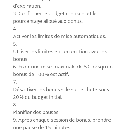
d’expiration.
Confirmer le budget mensuel et le
pourcentage alloué aux bonus.
Activer les limites de mise automatiques.
Utiliser les limites en conjonction avec les
bonus
Fixer une mise maximale de 5 € lorsqu’un
bonus de 100 % est actif.
Désactiver les bonus si le solde chute sous
20 % du budget initial.
Planifier des pauses
Après chaque session de bonus, prendre
une pause de 15 minutes.