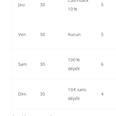
Cash‑back
Jeu
30
5
10 %
Ven
30
Aucun
5
100 %
Sam
30
6
dépôt
10 € sans
Dim
30
4
dépôt