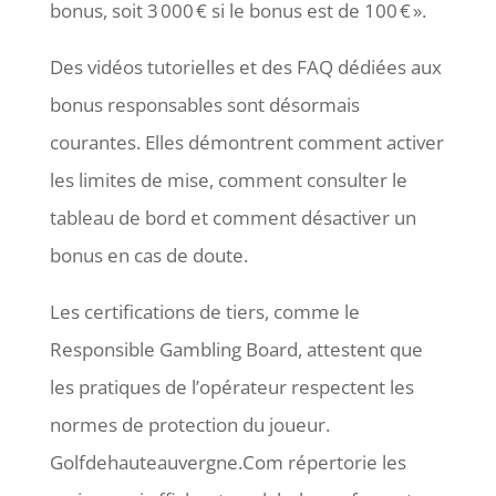
bonus, soit 3 000 € si le bonus est de 100 € ».
Des vidéos tutorielles et des FAQ dédiées aux
bonus responsables sont désormais
courantes. Elles démontrent comment activer
les limites de mise, comment consulter le
tableau de bord et comment désactiver un
bonus en cas de doute.
Les certifications de tiers, comme le
Responsible Gambling Board, attestent que
les pratiques de l’opérateur respectent les
normes de protection du joueur.
Golfdehauteauvergne.Com répertorie les