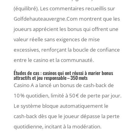
(équilibré). Les commentaires recueillis sur
Golfdehauteauvergne.Com montrent que les
joueurs apprécient les bonus qui offrent une
valeur réelle sans exigences de mise
excessives, renforçant la boucle de confiance
entre le casino et la communauté.
Études de cas : casinos qui ont réussi à marier bonus
attractifs et jeu responsable – 350 mots
Casino A a lancé un bonus de cash‑back de
10 % quotidien, limité à 50 € de perte par jour.
Le système bloque automatiquement le
cash‑back dès que le joueur dépasse la perte
quotidienne, incitant à la modération.