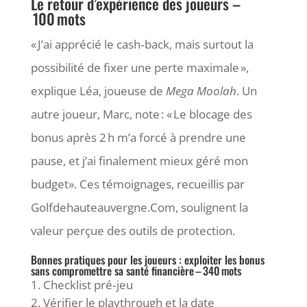
Le retour d’expérience des joueurs –
100 mots
« J’ai apprécié le cash‑back, mais surtout la
possibilité de fixer une perte maximale »,
explique Léa, joueuse de
Mega Moolah
. Un
autre joueur, Marc, note : « Le blocage des
bonus après 2 h m’a forcé à prendre une
pause, et j’ai finalement mieux géré mon
budget». Ces témoignages, recueillis par
Golfdehauteauvergne.Com, soulignent la
valeur perçue des outils de protection.
Bonnes pratiques pour les joueurs : exploiter les bonus
sans compromettre sa santé financière – 340 mots
Checklist pré‑jeu
Vérifier le playthrough et la date