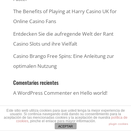
The Benefits of Playing at Harry Casino UK for
Online Casino Fans
Entdecken Sie die aufregende Welt der Rant
Casino Slots und ihre Vielfalt
Casino Brango Free Spins: Eine Anleitung zur
optimalen Nutzung
Comentarios recientes
A WordPress Commenter
en
Hello world!
Archivos
Este sitio web utiliza cookies para que usted tenga la mejor experiencia de
usuario. Si continúa navegando está dando su consentimiento para la
aceptación de las mencionadas cookies y la aceptación de nuestra
política de
agosto 2026
cookies
, pinche el enlace para mayor información.
plugin cookies
ACEPTAR