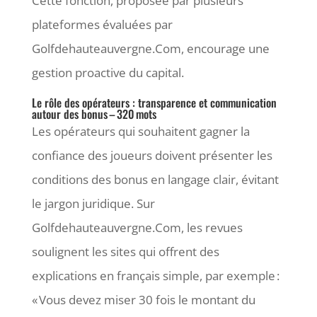
Cette fonction, proposée par plusieurs
plateformes évaluées par
Golfdehauteauvergne.Com, encourage une
gestion proactive du capital.
Le rôle des opérateurs : transparence et communication
autour des bonus – 320 mots
Les opérateurs qui souhaitent gagner la
confiance des joueurs doivent présenter les
conditions des bonus en langage clair, évitant
le jargon juridique. Sur
Golfdehauteauvergne.Com, les revues
soulignent les sites qui offrent des
explications en français simple, par exemple :
« Vous devez miser 30 fois le montant du