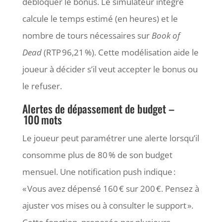
débloquer le bonus. Le simulateur intégré
calcule le temps estimé (en heures) et le
nombre de tours nécessaires sur
Book of
Dead
(RTP 96,21 %). Cette modélisation aide le
joueur à décider s’il veut accepter le bonus ou
le refuser.
Alertes de dépassement de budget –
100 mots
Le joueur peut paramétrer une alerte lorsqu’il
consomme plus de 80 % de son budget
mensuel. Une notification push indique :
« Vous avez dépensé 160 € sur 200 €. Pensez à
ajuster vos mises ou à consulter le support ».