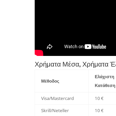
Χρήματα Μέσα, Χρήματα 
Ελάχιστη
Μέθοδος
Κατάθεση
Visa/Mastercard
10 €
Skrill/Neteller
10 €