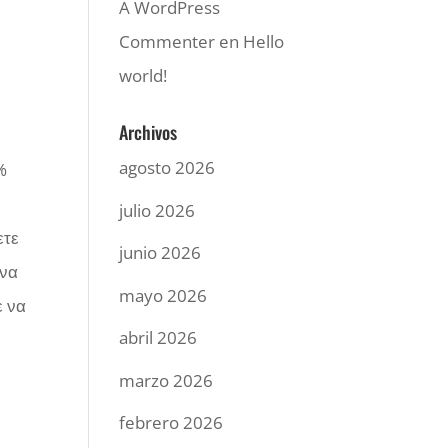
A WordPress
Commenter
en
Hello
world!
Archivos
agosto 2026
%
julio 2026
ετε
junio 2026
ένα
mayo 2026
ε να
abril 2026
marzo 2026
febrero 2026