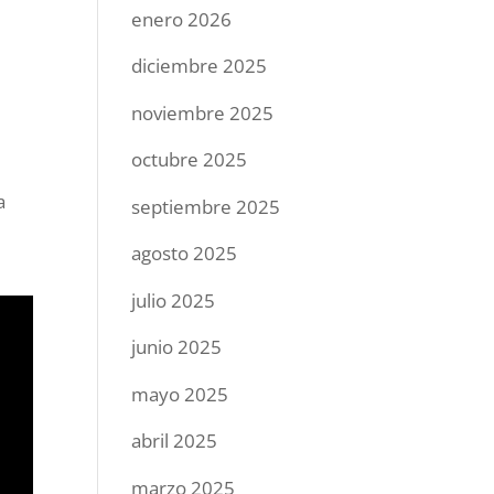
enero 2026
diciembre 2025
noviembre 2025
octubre 2025
a
septiembre 2025
agosto 2025
julio 2025
junio 2025
mayo 2025
abril 2025
marzo 2025