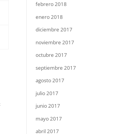
febrero 2018
enero 2018
diciembre 2017
noviembre 2017
octubre 2017
septiembre 2017
agosto 2017
julio 2017
ε
junio 2017
mayo 2017
abril 2017