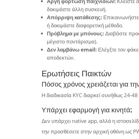
Αργή φόρτωση παιχνιδιών:
Κλείστε 
δοκιμάστε άλλη συσκευή.
Απόρριψη κατάθεσης:
Επικοινωνήστε 
ή δοκιμάστε διαφορετική μέθοδο.
Πρόβλημα με μπόνους:
Διαβάστε προσε
μέγιστο ποντάρισμα).
Δεν λαμβάνω email:
Ελέγξτε τον φάκε
αποδεκτών.
Ερωτήσεις Παικτών
Πόσος χρόνος χρειάζεται για τ
Η διαδικασία KYC διαρκεί συνήθως 24-48
Υπάρχει εφαρμογή για κινητά;
Δεν υπάρχει native app, αλλά η ιστοσελίδ
την προσθέσετε στην αρχική οθόνη ως P