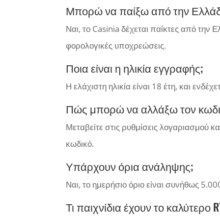
Μπορώ να παίξω από την Ελλά
Ναι, το Casinia δέχεται παίκτες από την 
φορολογικές υποχρεώσεις.
Ποια είναι η ηλικία εγγραφής;
Η ελάχιστη ηλικία είναι 18 έτη, και ενδέχε
Πώς μπορώ να αλλάξω τον κωδι
Μεταβείτε στις ρυθμίσεις λογαριασμού κα
κωδικό.
Υπάρχουν όρια ανάληψης;
Ναι, το ημερήσιο όριο είναι συνήθως 5.0
Τι παιχνίδια έχουν το καλύτερο R