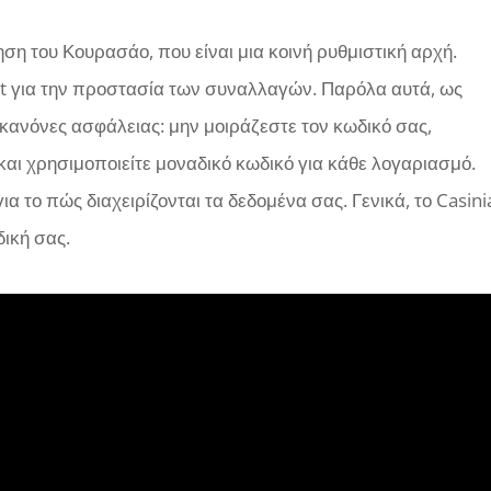
ηση του Κουρασάο, που είναι μια κοινή ρυθμιστική αρχή.
t για την προστασία των συναλλαγών. Παρόλα αυτά, ως
 κανόνες ασφάλειας: μην μοιράζεστε τον κωδικό σας,
 και χρησιμοποιείτε μοναδικό κωδικό για κάθε λογαριασμό.
ια το πώς διαχειρίζονται τα δεδομένα σας. Γενικά, το Casini
δική σας.